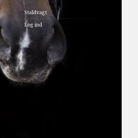
f
Staldvagt
t
e
Log ind
r
: