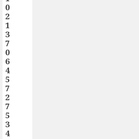
0
2
1
3
7
0
6
4
5
7
2
7
5
3
4