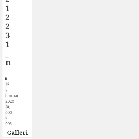
1
2
2
3
1
_
n
Udgivet
7.
i
februar
2020
Original
600
størrelse
×
903
Galleri